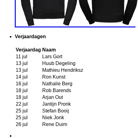
Verjaardagen
Verjaardag
Naam
11 jul
Lars Gort
13 jul
Huub Degeling
13 jul
Mathieu Hendriksz
14 jul
Ron Kunst
16 jul
Nathalie Berg
18 jul
Rob Barends
18 jul
Arjan Out
22 jul
Jantijn Pronk
25 jul
Stefan Booij
25 jul
Niek Jonk
26 jul
Rene Duim