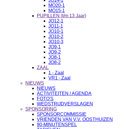
JO14-1
MO20-1
MO15-1
PUPILLEN (t/m 13 Jaar)
JO12-1
JO11-1
JO10-1
JO10-2
JO10-3
JO9-1
JO9-2
JO8-1
JO8-2
ZAAL
1 - Zaal
VR1 - Zaal
NIEUWS
NIEUWS
ACTIVITEITEN / AGENDA
FOTO'S
WEDSTRIJDVERSLAGEN
SPONSORING
SPONSORCOMMISSIE
VRIENDEN VAN V.V. OOSTHUIZEN
90-MINUTENSPEL