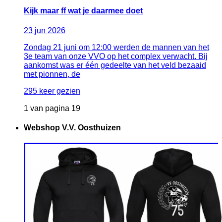
Kijk maar ff wat je daarmee doet
23
jun
2026
Zondag 21 juni om 12:00 werden de mannen van het
3e team van onze VVO op het complex verwacht. Bij
aankomst was er één gedeelte van het veld bezaaid
met pionnen, de
295 keer gezien
1 van pagina 19
Webshop V.V. Oosthuizen