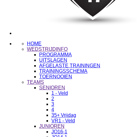
HOME
WEDSTRIJDINFO
PROGRAMMA
UITSLAGEN
AFGELASTE TRAININGEN
TRAININGSSCHEMA
TOERNOOIEN
TEAMS
SENIOREN
1 - Veld
2
3
4
35+ Vrijdag
VR1 - Veld
JUNIOREN
JO16-1